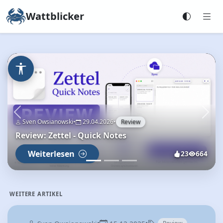
Wattblicker
Zurück
Weit
Sven Owsianowski
•
29.04.2026
•
Review
Review: Zettel - Quick Notes
Weiterlesen
23
664
WEITERE ARTIKEL