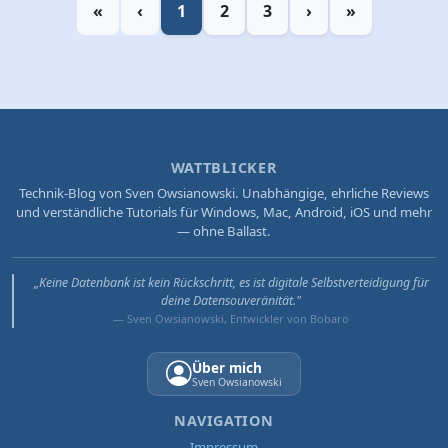
«
‹
1
2
3
›
»
WATTBLICKER
Technik-Blog von Sven Owsianowski. Unabhängige, ehrliche Reviews
und verständliche Tutorials für Windows, Mac, Android, iOS und mehr
— ohne Ballast.
„Keine Datenbank ist kein Rückschritt, es ist digitale Selbstverteidigung für
deine Datensouveränität."
— Sven Owsianowski, Entwickler von Bobaro
Über mich
Sven Owsianowski
NAVIGATION
Impressum