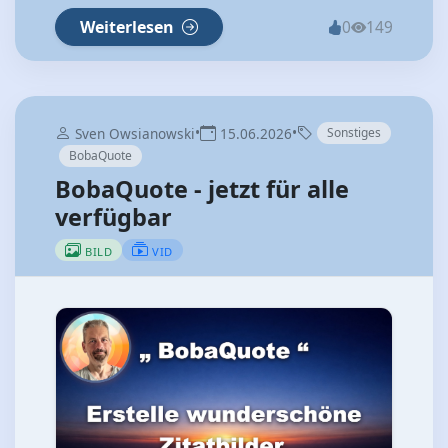
Weiterlesen
0
149
•
•
Sven Owsianowski
15.06.2026
Sonstiges
BobaQuote
BobaQuote - jetzt für alle
verfügbar
BILD
VID