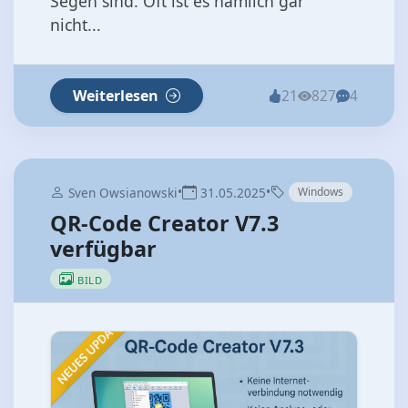
Segen sind. Oft ist es nämlich gar
nicht...
Weiterlesen
21
827
4
•
•
Sven Owsianowski
31.05.2025
Windows
QR-Code Creator V7.3
verfügbar
BILD