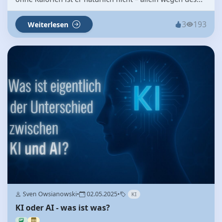
3
193
Weiterlesen
Sven Owsianowski
•
02.05.2025
•
KI
KI oder AI - was ist was?