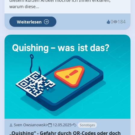
diesem kurzen Artikel möchte ich Ihnen erklären,
warum diese...
0
184
Weiterlesen
Sven Owsianowski
•
12.05.2025
•
Sonstiges
„Quishing“ - Gefahr durch QR-Codes oder doch