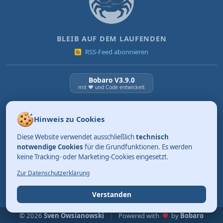
BLEIB AUF DEM LAUFENDEN
RSS-Feed abonnieren
Bobaro V3.9.0
mit ❤️ und Code entwickelt
NEUESTE BEITRÄGE
Hinweis zu Cookies
KI Verordnung ab 2. August 2026
Diese Website verwendet ausschließlich
technisch
03.08.2026
Review: Tidy. Aufräumen kann so einfach sein.
notwendige Cookies
für die Grundfunktionen. Es werden
keine Tracking- oder Marketing-Cookies eingesetzt.
01.08.2026
Merksätze, die bleiben (Teil 4)
Zur Datenschutzerklärung
31.07.2026
Verstanden
© 2026
Sven Owsianowski
|
Powered with
by
Bobaro