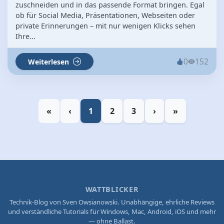
zuschneiden und in das passende Format bringen. Egal
ob für Social Media, Präsentationen, Webseiten oder
private Erinnerungen – mit nur wenigen Klicks sehen
Ihre...
0
152
Weiterlesen
«
‹
1
2
3
›
»
WATTBLICKER
Technik-Blog von Sven Owsianowski. Unabhängige, ehrliche Reviews
und verständliche Tutorials für Windows, Mac, Android, iOS und mehr
— ohne Ballast.