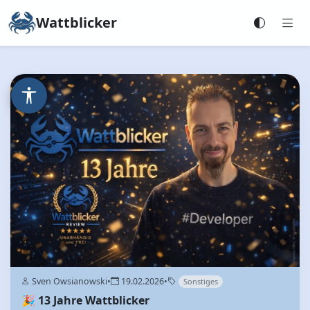
Wattblicker
Sven Owsianowski
•
19.02.2026
•
Sonstiges
🎉 13 Jahre Wattblicker