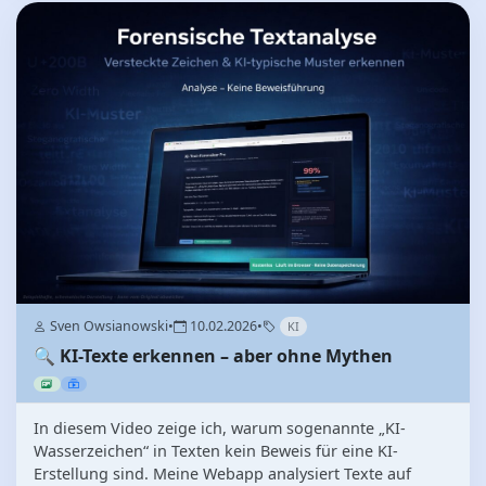
Sven Owsianowski
•
10.02.2026
•
KI
🔍 KI-Texte erkennen – aber ohne Mythen
In diesem Video zeige ich, warum sogenannte „KI-
Wasserzeichen“ in Texten kein Beweis für eine KI-
Erstellung sind. Meine Webapp analysiert Texte auf