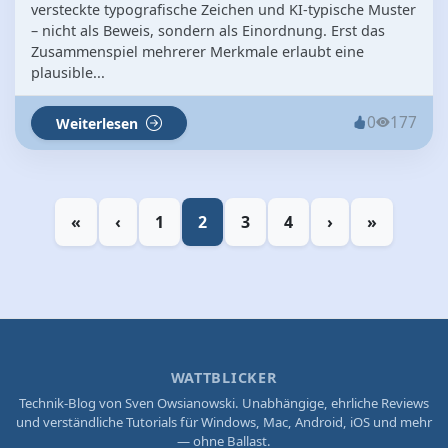
versteckte typografische Zeichen und KI-typische Muster
– nicht als Beweis, sondern als Einordnung. Erst das
Zusammenspiel mehrerer Merkmale erlaubt eine
plausible...
0
177
Weiterlesen
«
‹
1
2
3
4
›
»
WATTBLICKER
Technik-Blog von Sven Owsianowski. Unabhängige, ehrliche Reviews
und verständliche Tutorials für Windows, Mac, Android, iOS und mehr
— ohne Ballast.