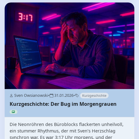
Sven Owsianowski
•
31.01.2026
•
Kurzgeschichte
Kurzgeschichte: Der Bug im Morgengrauen
Die Neonröhren des Büroblocks flackerten unheilvoll,
ein stummer Rhythmus, der mit Sven’s Herzschlag
synchron war. Es war 3:17 Uhr morgens, und der