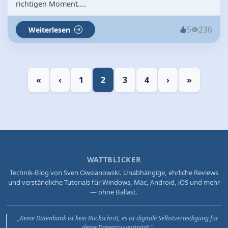
richtigen Moment....
5
236
Weiterlesen
«
‹
1
2
3
4
›
»
WATTBLICKER
Technik-Blog von Sven Owsianowski. Unabhängige, ehrliche Reviews
und verständliche Tutorials für Windows, Mac, Android, iOS und mehr
— ohne Ballast.
„Keine Datenbank ist kein Rückschritt, es ist digitale Selbstverteidigung für
deine Datensouveränität."