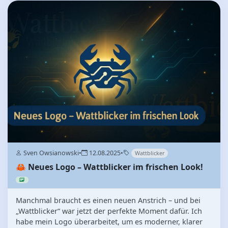
Sven Owsianowski
•
12.08.2025
•
Wattblicker
🦀 Neues Logo – Wattblicker im frischen Look!
Manchmal braucht es einen neuen Anstrich – und bei
„Wattblicker“ war jetzt der perfekte Moment dafür. Ich
habe mein Logo überarbeitet, um es moderner, klarer