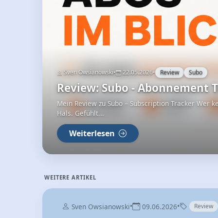
Sven Owsianowski
•
22.05.2026
•
Review
Subo
Review: Subo - Abonnement T
Mein Review zu Subo – Subscription Tracker Wer ke
Hals. Gefühlt...
Weiterlesen
WEITERE ARTIKEL
•
•
Sven Owsianowski
09.06.2026
Review