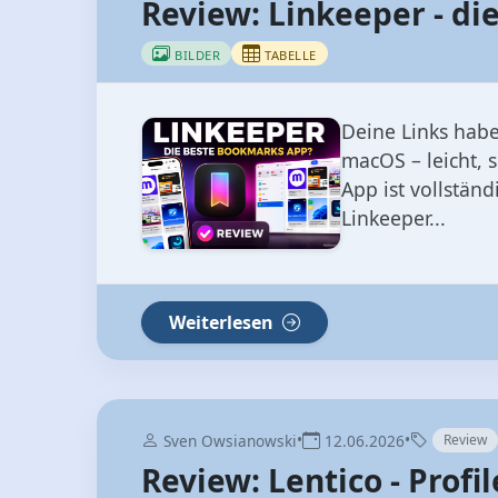
Review: Linkeeper - d
BILDER
TABELLE
Deine Links habe
macOS – leicht, 
App ist vollstän
Linkeeper...
Weiterlesen
•
•
Sven Owsianowski
12.06.2026
Review
Review: Lentico - Profi