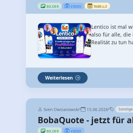
BILDER
VIDEO
TABELLE
Lentico ist mal 
also für alle, di
Realität zu tun h
Weiterlesen
•
•
Sven Owsianowski
15.06.2026
Sonstige
BobaQuote - jetzt für a
BILDER
VIDEO