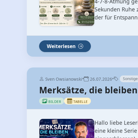
4‑7‑8‑Atmung ge
Sekunden Ruhe z
der für Entspann
Weiterlesen
•
•
Sven Owsianowski
26.07.2026
Sonstige
Merksätze, die bleiben 
BILDER
TABELLE
Hallo liebe Leser
eine kleine Serie