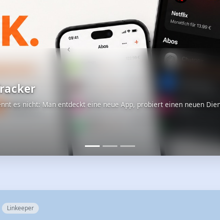
racker
nnt es nicht: Man entdeckt eine neue App, probiert einen neuen Die
Linkeeper