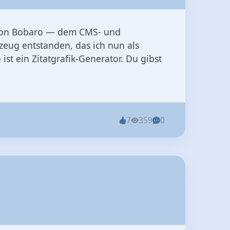
 von Bobaro — dem CMS- und
kzeug entstanden, das ich nun als
 ein Zitatgrafik-Generator. Du gibst
7
359
0