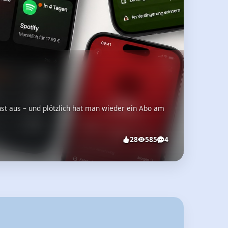
nst aus – und plötzlich hat man wieder ein Abo am
28
585
4