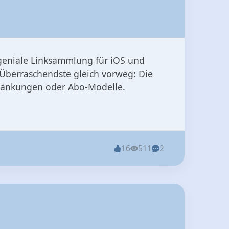
h geniale Linksammlung für iOS und
t Überraschendste gleich vorweg: Die
chränkungen oder Abo‑Modelle.
16
511
2