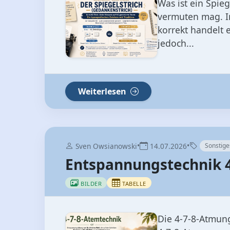
Was ist ein Spieg
vermuten mag. I
korrekt handelt 
jedoch...
Weiterlesen
•
•
Sven Owsianowski
14.07.2026
Sonstige
Entspannungstechnik 4
BILDER
TABELLE
Die 4‑7‑8‑Atmung