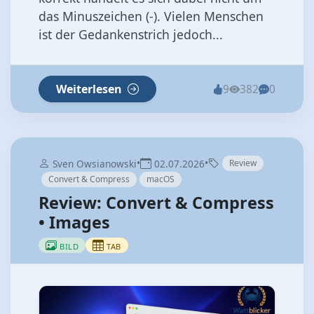
das Minuszeichen (-). Vielen Menschen
ist der Gedankenstrich jedoch...
Weiterlesen
9
382
0
•
•
Sven Owsianowski
02.07.2026
Review
Convert & Compress
macOS
Review: Convert & Compress
• Images
BILD
TAB