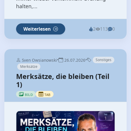
halten,...
Weiterlesen
2
113
0
•
•
Sven Owsianowski
26.07.2026
Sonstiges
Merksätze
Merksätze, die bleiben (Teil
1)
BILD
TAB