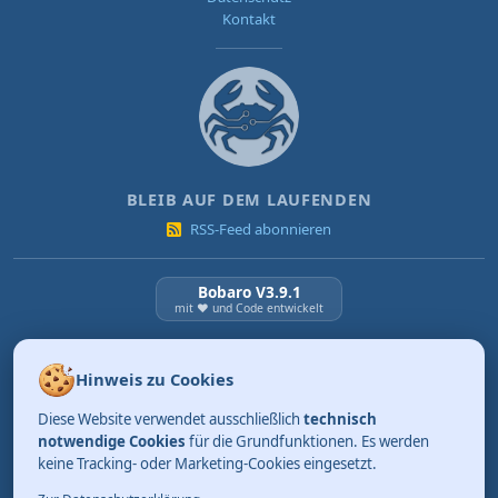
Kontakt
BLEIB AUF DEM LAUFENDEN
RSS-Feed abonnieren
Bobaro V3.9.1
mit ❤️ und Code entwickelt
NEUESTE BEITRÄGE
Hinweis zu Cookies
KI Verordnung ab 2. August 2026
Diese Website verwendet ausschließlich
technisch
03.08.2026
Review: Tidy. Aufräumen kann so einfach sein.
notwendige Cookies
für die Grundfunktionen. Es werden
keine Tracking- oder Marketing-Cookies eingesetzt.
01.08.2026
Merksätze, die bleiben (Teil 4)