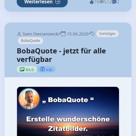
Weiterlesen
16
572
2
•
•
Sven Owsianowski
15.06.2026
Sonstiges
BobaQuote
BobaQuote - jetzt für alle
verfügbar
BILD
VID