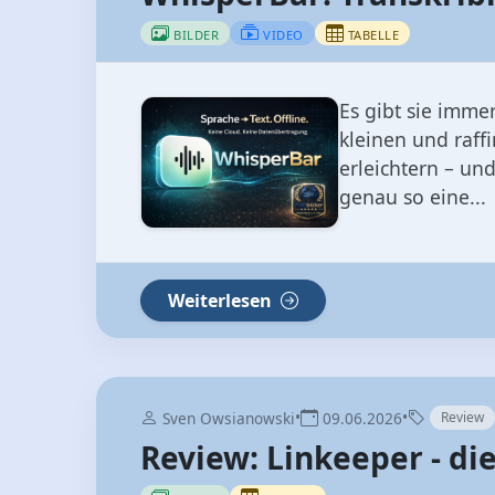
kleinen und raff
erleichtern – un
genau so eine...
Weiterlesen
•
•
Sven Owsianowski
09.06.2026
Review
Review: Linkeeper - d
BILDER
TABELLE
Deine Links habe
macOS – leicht, 