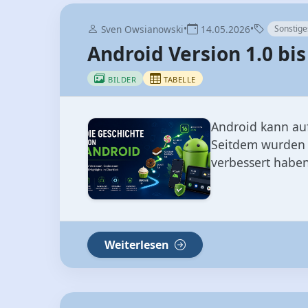
Android kann auf
Seitdem wurden z
verbessert haben
Weiterlesen
•
•
Sven Owsianowski
15.01.2026
Sonstige
PDF vs. PDF-A
BILDER
TABELLE