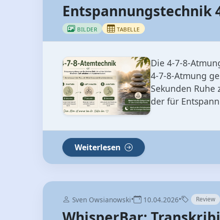
Die 4‑7‑8‑Atmung
4‑7‑8‑Atmung ge
Sekunden Ruhe z
der für Entspann
Weiterlesen
•
•
Sven Owsianowski
10.04.2026
Review
WhisperBar: Transkri
BILDER
VIDEO
TABELLE
Es gibt sie imme