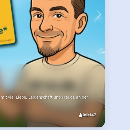
8
194
0