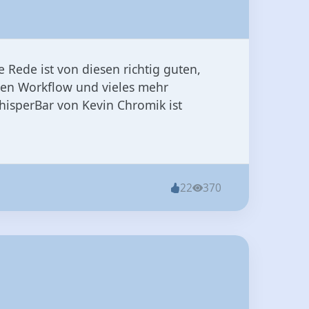
mten Workflow und vieles mehr
hisperBar von Kevin Chromik ist
22
370
h geniale Linksammlung für iOS und
t Überraschendste gleich vorweg: Die