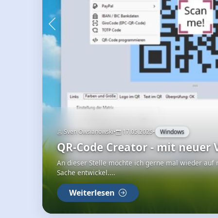
Sven Owsianowski
•
26.07.2026
•
Sonstiges
Merksä
Weiterlesen
WEITERE ARTIKEL
•
•
Sven Owsianowski
12.02.2026
Sonstige