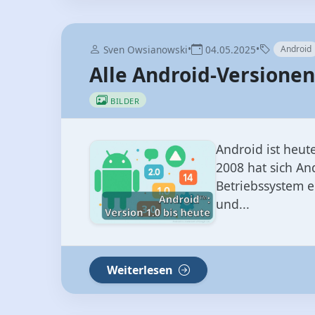
BILDER
Android ist heut
2008 hat sich An
Betriebssystem en
und...
Weiterlesen
•
•
Sven Owsianowski
14.05.2026
Sonstige
Android Version 1.0 bi
BILDER
TABELLE