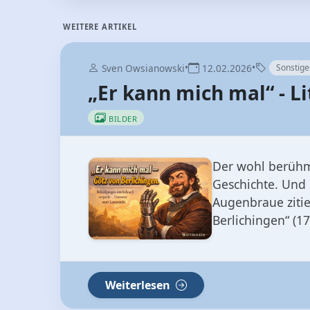
„Er kann mich mal“ - Li
BILDER
Der wohl berühmt
Geschichte. Und 
Augenbraue ziti
Berlichingen“ (177
Weiterlesen
•
•
Sven Owsianowski
04.05.2025
Android
Alle Android-Versionen