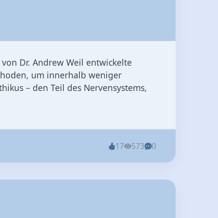
 von Dr. Andrew Weil entwickelte
ethoden, um innerhalb weniger
hikus – den Teil des Nervensystems,
17
573
0
 Rede ist von diesen richtig guten,