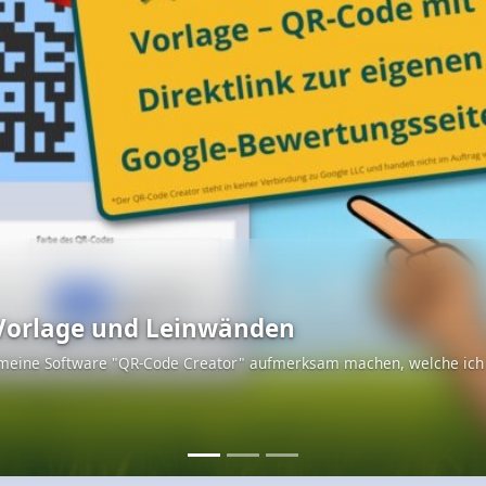
tze
s