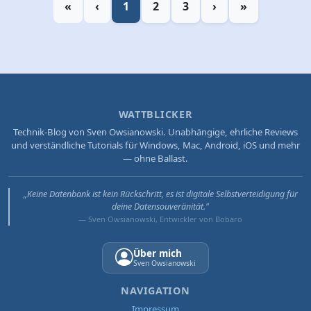
«
‹
1
2
3
›
»
WATTBLICKER
Technik-Blog von Sven Owsianowski. Unabhängige, ehrliche Reviews
und verständliche Tutorials für Windows, Mac, Android, iOS und mehr
— ohne Ballast.
„Keine Datenbank ist kein Rückschritt, es ist digitale Selbstverteidigung für
deine Datensouveränität."
— Sven Owsianowski, Entwickler von Bobaro
Über mich
Sven Owsianowski
NAVIGATION
Impressum