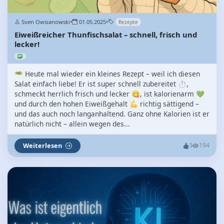
Sven Owsianowski
•
01.05.2025
•
Rezepte
Eiweißreicher Thunfischsalat – schnell, frisch und
lecker!
🥗 Heute mal wieder ein kleines Rezept – weil ich diesen
Salat einfach liebe! Er ist super schnell zubereitet ⏱️,
schmeckt herrlich frisch und lecker 😋, ist kalorienarm 💚
und durch den hohen Eiweißgehalt 💪 richtig sättigend –
und das auch noch langanhaltend. Ganz ohne Kalorien ist er
natürlich nicht – allein wegen des...
Weiterlesen
3
194