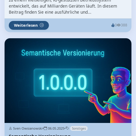
entwickelt, das auf Milliarden Geräten läuft. In diesem
Beitrag finden Sie eine ausführliche und...
Weiterlesen
0
388
Sven Owsianowski
•
06.05.2025
•
Sonstiges
Semantische Versionierung