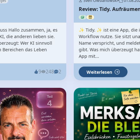
Sven Owsianowski
•
01.08.20
iges
Review: Tidy. Aufräumen
luss Hallo zusammen, ja, es
✨ Tidy. ✨ ist eine App, die 
KI, die anderen lieben sie.
Workflow nutze. Sie sitzt una
berzeugt: Wer KI sinnvoll
Name verspricht, und meldet
len Bereichen das Leben
gibt. Was mich überzeugt hat,
App mit...
9
248
2
Weiterlesen