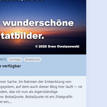
26
•
Sonstiges
BobaQuote
le verfügbar
ener Sache. Im Rahmen der Entwicklung von
ystem, auf dem auch dieser Blog hier läuft — ist
nden, das ich nun als eigenständige
: BobaQuote. BobaQuote ist ein Zitatgrafik-
 ein,...