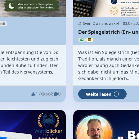
Sven Owsianowski
•
03.07.20
eit
Der Spiegelstrich (En- u
lle Entspannung Die von Dr.
Was ist ein Spiegelstrich (G
en leichtesten und zugleich
Tradition, als manch einer
unden Ruhe zu finden. Der
wird er häufig auch Gedanke
 Teil des Nervensystems,
sich dabei nicht um das Minu
Gedankenstrich jedoch...
17
568
0
Weiterlesen