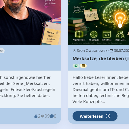
Sven Owsianowski
•
30.07.20
ze
Merksätze, die bleiben (Te
ich sonst irgendwie hierher
Hallo liebe Leserinnen, liebe
eil der Serie „Merksätzen,
verirrt haben, willkommen im
geln. Entwickler-Faustregeln
Diesmal geht's um IT- und 
cklung. Sie helfen dabei,
helfen dabei, technische Be
Viele Konzepte...
2
99
0
Weiterlesen