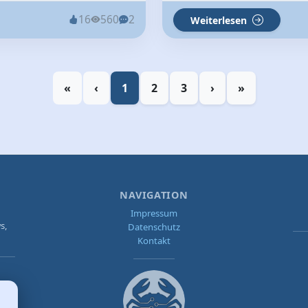
16
560
2
Weiterlesen
«
‹
1
2
3
›
»
NAVIGATION
Impressum
s,
Datenschutz
Kontakt