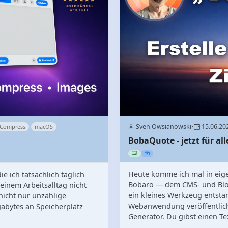
Sven Owsianowski
•
15.06.20
 Compress
macOS
BobaQuote - jetzt für al
Heute komme ich mal in eig
 ich tatsächlich täglich
Bobaro — dem CMS- und Blogs
einem Arbeitsalltag nicht
ein kleines Werkzeug entsta
nicht nur unzählige
Webanwendung veröffentliche
abytes an Speicherplatz
Generator. Du gibst einen Text