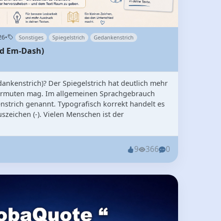
26
•
Sonstiges
Spiegelstrich
Gedankenstrich
nd Em-Dash)
edankenstrich)? Der Spiegelstrich hat deutlich mehr
 vermuten mag. Im allgemeinen Sprachgebrauch
nstrich genannt. Typografisch korrekt handelt es
szeichen (-). Vielen Menschen ist der
9
366
0