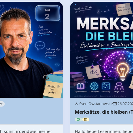
Sven Owsianowski
•
26.07.20
ze
Merksätze, die bleiben (Te
ich sonst irgendwie hierher
Hallo liebe Leserinnen, liebe