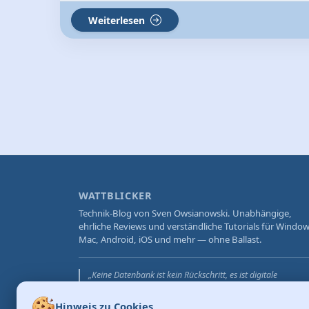
Weiterlesen
WATTBLICKER
Technik-Blog von Sven Owsianowski. Unabhängige,
ehrliche Reviews und verständliche Tutorials für Window
Mac, Android, iOS und mehr — ohne Ballast.
„Keine Datenbank ist kein Rückschritt, es ist digitale
Selbstverteidigung für deine Datensouveränität."
— Sven Owsianowski, Entwickler von Bobaro
Hinweis zu Cookies