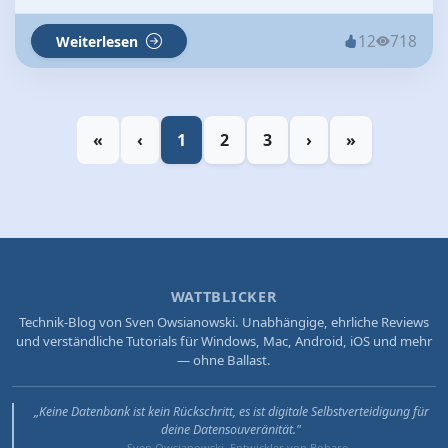
12
718
Weiterlesen
«
‹
1
2
3
›
»
WATTBLICKER
Technik-Blog von Sven Owsianowski. Unabhängige, ehrliche Reviews
und verständliche Tutorials für Windows, Mac, Android, iOS und mehr
— ohne Ballast.
„Keine Datenbank ist kein Rückschritt, es ist digitale Selbstverteidigung für
deine Datensouveränität."
— Sven Owsianowski, Entwickler von Bobaro