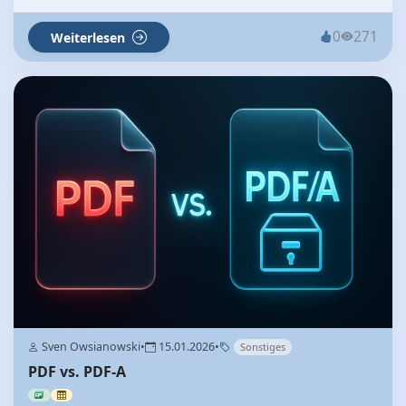
0
271
Weiterlesen
Sven Owsianowski
•
15.01.2026
•
Sonstiges
PDF vs. PDF-A