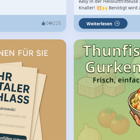
easy in der Heißluftfritteuse
Knaller! 💥🙌 Benötigt wird z
0
226
Weiterlesen