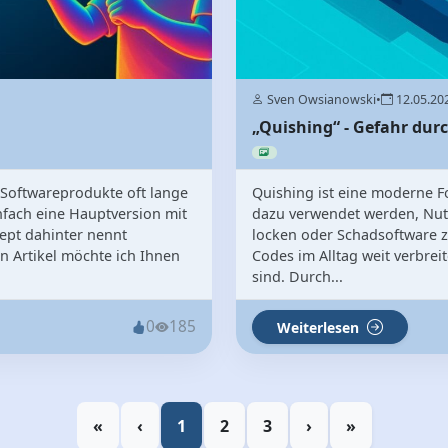
Sven Owsianowski
•
12.05.20
„Quishing“ - Gefahr dur
 Softwareprodukte oft lange
Quishing ist eine moderne F
ach eine Hauptversion mit
dazu verwendet werden, Nut
ept dahinter nennt
locken oder Schadsoftware z
n Artikel möchte ich Ihnen
Codes im Alltag weit verbrei
sind. Durch...
0
185
Weiterlesen
«
‹
1
2
3
›
»