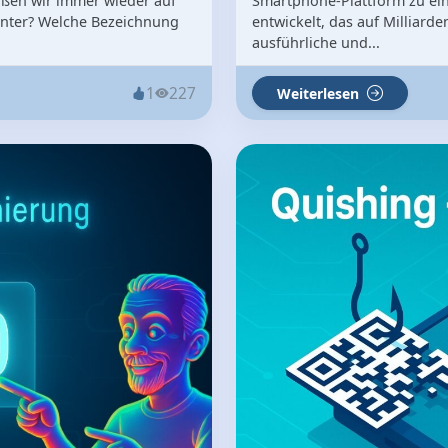
oßen wir immer wieder auf
Smartphone-Plattform zu ein
hinter? Welche Bezeichnung
entwickelt, das auf Milliarde
ausführliche und...
1
227
Weiterlesen