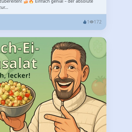
 zubereiten! 🍰🔥 Einfach genial – der absolute
ur...
1
172