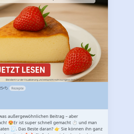
25
•
Rezepte
twas außergewöhnlichen Beitrag – aber
fach! 😍Er ist super schnell gemacht ⏱️ und man
aten 🧾. Das Beste daran? 👉 Sie können ihn ganz