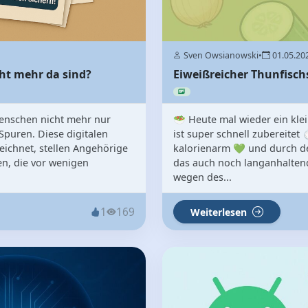
Sven Owsianowski
•
01.05.20
cht mehr da sind?
Eiweißreicher Thunfischsa
 Menschen nicht mehr nur
🥗 Heute mal wieder ein klein
 Spuren. Diese digitalen
ist super schnell zubereitet 
zeichnet, stellen Angehörige
kalorienarm 💚 und durch de
n, die vor wenigen
das auch noch langanhaltend.
wegen des...
1
169
Weiterlesen