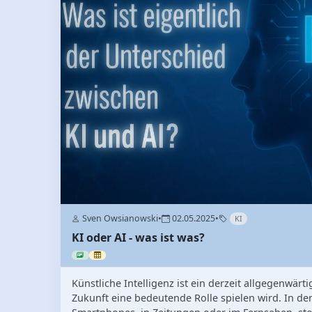
Sven Owsianowski
•
02.05.2025
•
KI
KI oder AI - was ist was?
Künstliche Intelligenz ist ein derzeit allgegenwärt
Zukunft eine bedeutende Rolle spielen wird. In den