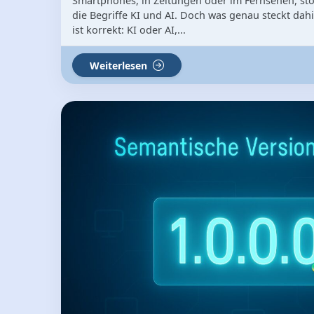
Smartphones, in Zeitungen oder im Fernsehen, st
die Begriffe KI und AI. Doch was genau steckt da
ist korrekt: KI oder AI,...
Weiterlesen