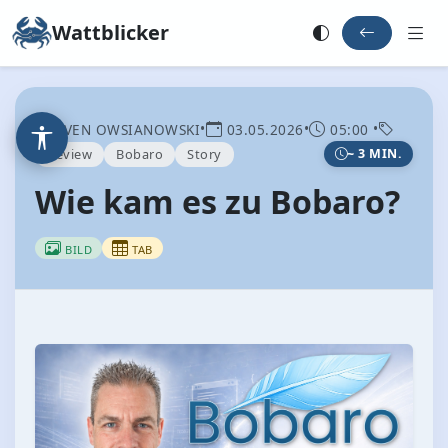
Wattblicker
•
•
•
SVEN OWSIANOWSKI
03.05.2026
05:00
Review
Bobaro
Story
~ 3 MIN.
Wie kam es zu Bobaro?
BILD
TAB