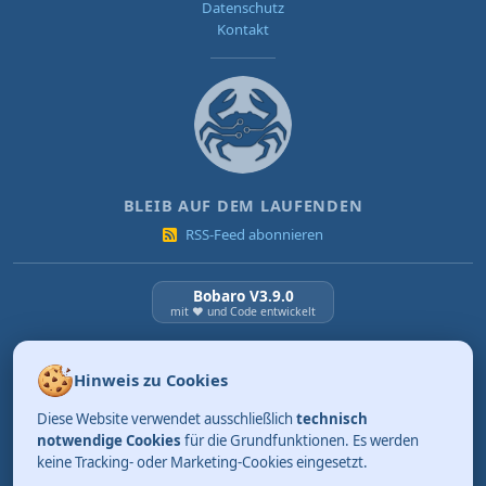
Datenschutz
Kontakt
BLEIB AUF DEM LAUFENDEN
RSS-Feed abonnieren
Bobaro V3.9.0
mit ❤️ und Code entwickelt
NEUESTE BEITRÄGE
Hinweis zu Cookies
KI Verordnung ab 2. August 2026
Diese Website verwendet ausschließlich
technisch
03.08.2026
Review: Tidy. Aufräumen kann so einfach sein.
notwendige Cookies
für die Grundfunktionen. Es werden
keine Tracking- oder Marketing-Cookies eingesetzt.
01.08.2026
Merksätze, die bleiben (Teil 4)