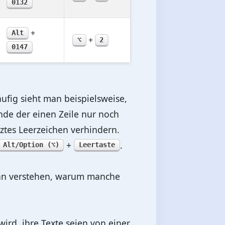
0132
+
Alt
+
⌥
2
0147
ufig sieht man beispielsweise,
de der einen Zeile nur noch
tztes Leerzeichen verhindern.
+
.
Alt/Option (⌥)
Leertaste
 man verstehen, warum manche
 wird, ihre Texte seien von einer