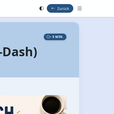
Zurück
~ 5 MIN.
-Dash)