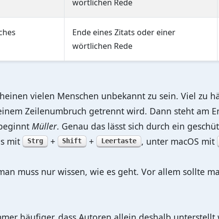
wörtlichen Rede
ches
Ende eines Zitats oder einer
wörtlichen Rede
heinen vielen Menschen unbekannt zu sein. Viel zu hä
einem Zeilenumbruch getrennt wird. Dann steht am En
 beginnt
Müller
. Genau das lässt sich durch ein geschü
es mit
+
+
, unter macOS mit
Strg
Shift
Leertaste
– man muss nur wissen, wie es geht. Vor allem sollte
immer häufiger, dass Autoren allein deshalb unterstellt