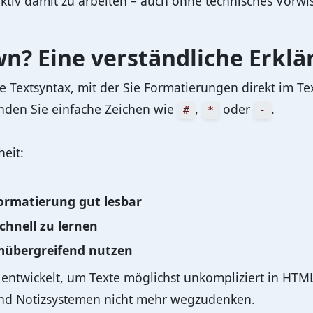
ktiv damit zu arbeiten – auch ohne technisches Vorwi
n? Eine verständliche Erklä
re Textsyntax, mit der Sie Formatierungen direkt im Te
enden Sie einfache Zeichen wie
,
oder
.
#
*
-
heit:
ormatierung gut lesbar
schnell zu lernen
mübergreifend nutzen
ntwickelt, um Texte möglichst unkompliziert in HTM
nd Notizsystemen nicht mehr wegzudenken.