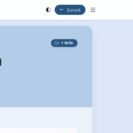
Zurück
~ 1 MIN.
h