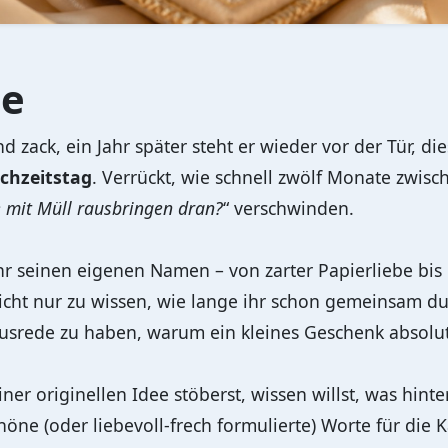
ge
nd zack, ein Jahr später steht er wieder vor der Tür, di
chzeitstag
. Verrückt, wie schnell zwölf Monate zwis
e mit Müll rausbringen dran?
“ verschwinden.
hr seinen eigenen Namen – von zarter Papierliebe bi
cht nur zu wissen, wie lange ihr schon gemeinsam du
usrede zu haben, warum ein kleines Geschenk absolut
ner originellen Idee stöberst, wissen willst, was hint
höne (oder liebevoll-frech formulierte) Worte für die K