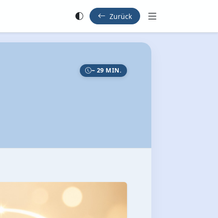
Zurück
~ 29 MIN.