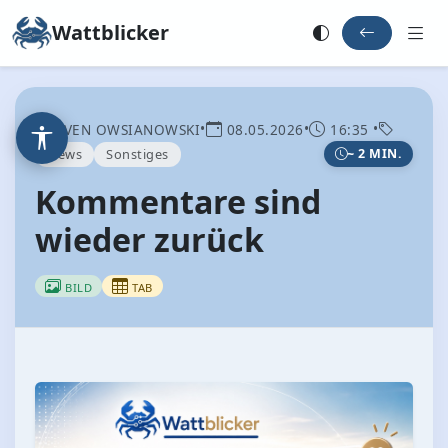
Wattblicker
•
•
•
SVEN OWSIANOWSKI
08.05.2026
16:35
News
Sonstiges
~ 2 MIN.
Kommentare sind
wieder zurück
BILD
TAB