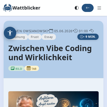
Wattblicker
•
•
•
SVEN OWSIANOWSKI
05.06.2026
01:00
Meinung
Frust
Essay
~ 9 MIN.
Zwischen Vibe Coding
und Wirklichkeit
BILD
TAB