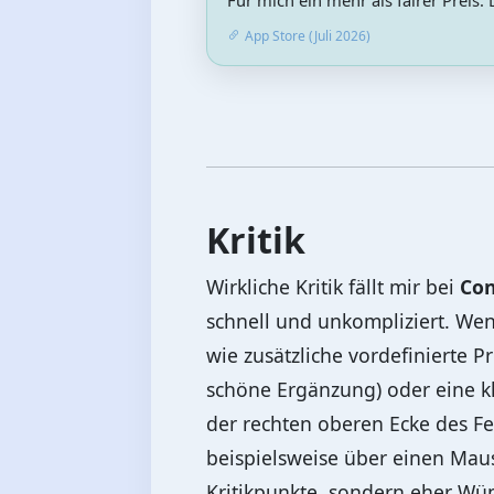
Für mich ein mehr als fairer Preis
App Store (Juli 2026)
Kritik
Wirkliche Kritik fällt mir bei
Con
schnell und unkompliziert. We
wie zusätzliche vordefinierte P
schöne Ergänzung) oder eine kle
der rechten oberen Ecke des Fe
beispielsweise über einen Mausk
Kritikpunkte, sondern eher Wün