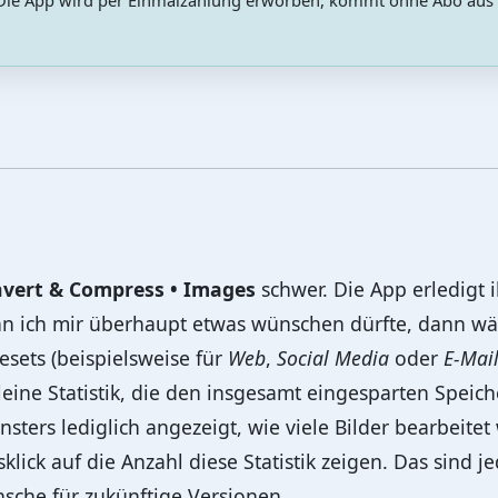
. Die App wird per Einmalzahlung erworben, kommt ohne Abo aus u
vert & Compress • Images
schwer. Die App erledigt 
nn ich mir überhaupt etwas wünschen dürfte, dann w
resets (beispielsweise für
Web
,
Social Media
oder
E-Mai
ine Statistik, die den insgesamt eingesparten Speiche
nsters lediglich angezeigt, wie viele Bilder bearbeit
lick auf die Anzahl diese Statistik zeigen. Das sind 
sche für zukünftige Versionen.