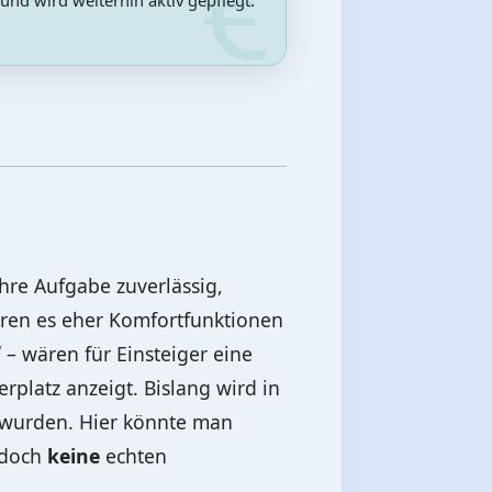
nd wird weiterhin aktiv gepflegt.
ihre Aufgabe zuverlässig,
ären es eher Komfortfunktionen
l
– wären für Einsteiger eine
rplatz anzeigt. Bislang wird in
et wurden. Hier könnte man
jedoch
keine
echten