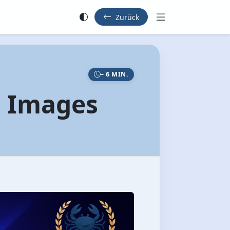
Zurück
~ 6 MIN.
• Images