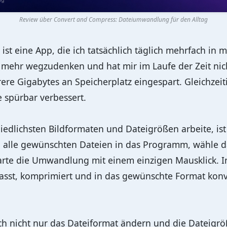
Review über Convert and Compress: Dateiumwandlung für den Alltag
ist eine App, die ich tatsächlich täglich mehrfach in 
t mehr wegzudenken und hat mir im Laufe der Zeit nic
re Gigabytes an Speicherplatz eingespart. Gleichzeit
 spürbar verbessert.
iedlichsten Bildformaten und Dateigrößen arbeite, ist
ach alle gewünschten Dateien in das Programm, wähle 
tarte die Umwandlung mit einem einzigen Mausklick. 
sst, komprimiert und in das gewünschte Format konver
sich nicht nur das Dateiformat ändern und die Dateigrö