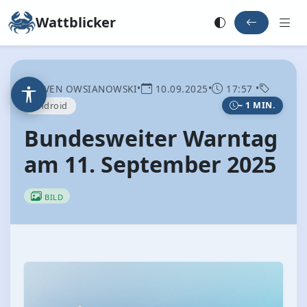
Wattblicker
•
•
•
SVEN OWSIANOWSKI
10.09.2025
17:57
Android
~ 1 MIN.
Bundesweiter Warntag
am 11. September 2025
BILD