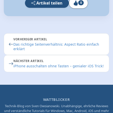
Artikel teilen
0
VORHERIGER ARTIKEL
Das richtige Seitenverhältnis: Aspect Ratio einfach
erklärt
NÄCHSTER ARTIKEL
iPhone ausschalten ohne Tasten – genialer iOS Trick!
WATTBLICKER
Technik-Blog von Sven Owsianowski. Unabhängige, ehrliche Reviews
und verständliche Tutorials für Windows, Mac, Android, iOS und mehr