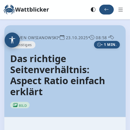
Wattblicker
•
•
•
SVEN OWSIANOWSKI
23.10.2025
08:58
Sonstiges
~ 1 MIN.
Das richtige
Seitenverhältnis:
Aspect Ratio einfach
erklärt
BILD