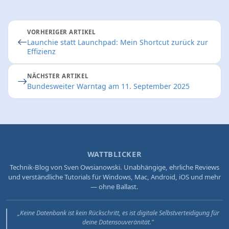
VORHERIGER ARTIKEL
Launchie statt Launchpad: Mein Shortcut zurück zur
Effizienz
NÄCHSTER ARTIKEL
Bundesweiter Warntag am 11. September 2025
WATTBLICKER
Technik-Blog von Sven Owsianowski. Unabhängige, ehrliche Reviews
und verständliche Tutorials für Windows, Mac, Android, iOS und mehr
— ohne Ballast.
„Keine Datenbank ist kein Rückschritt, es ist digitale Selbstverteidigung für
deine Datensouveränität."