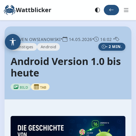
Wattblicker
•
•
•
SVEN OWSIANOWSKI
14.05.2026
16:02
Sonstiges
Android
~ 2 MIN.
Android Version 1.0 bis
heute
BILD
TAB