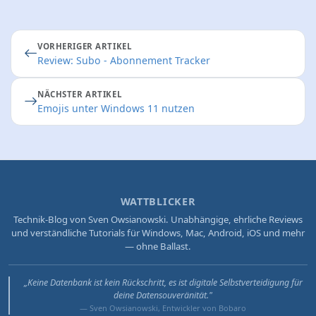
VORHERIGER ARTIKEL
Review: Subo - Abonnement Tracker
NÄCHSTER ARTIKEL
Emojis unter Windows 11 nutzen
WATTBLICKER
Technik-Blog von Sven Owsianowski. Unabhängige, ehrliche Reviews
und verständliche Tutorials für Windows, Mac, Android, iOS und mehr
— ohne Ballast.
„Keine Datenbank ist kein Rückschritt, es ist digitale Selbstverteidigung für
deine Datensouveränität."
— Sven Owsianowski, Entwickler von Bobaro