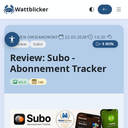
Wattblicker
•
•
•
SVEN OWSIANOWSKI
22.05.2026
10:20
Review
Subo
~ 5 MIN.
Review: Subo -
Abonnement Tracker
BILD
TAB