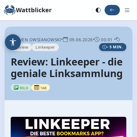
Wattblicker
•
•
•
SVEN OWSIANOWSKI
09.06.2026
00:01
Review
Linkeeper
~ 5 MIN.
Review: Linkeeper - die
geniale Linksammlung
BILD
TAB