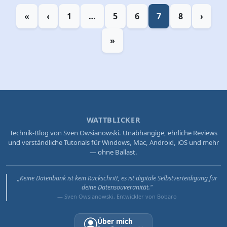
«
‹
1
…
5
6
7
8
›
»
WATTBLICKER
Technik-Blog von Sven Owsianowski. Unabhängige, ehrliche Reviews
und verständliche Tutorials für Windows, Mac, Android, iOS und mehr
— ohne Ballast.
„Keine Datenbank ist kein Rückschritt, es ist digitale Selbstverteidigung für
deine Datensouveränität."
— Sven Owsianowski, Entwickler von Bobaro
Über mich