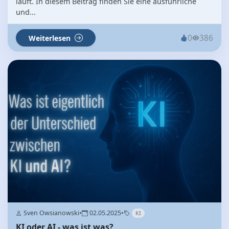
läuft. In diesem Beitrag finden Sie eine ausführliche
und...
0
386
Weiterlesen
Sven Owsianowski
•
02.05.2025
•
KI
KI oder AI - was ist was?