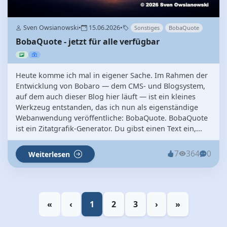
Sven Owsianowski
•
15.06.2026
•
Sonstiges
BobaQuote
BobaQuote - jetzt für alle verfügbar
Heute komme ich mal in eigener Sache. Im Rahmen der
Entwicklung von Bobaro — dem CMS- und Blogsystem,
auf dem auch dieser Blog hier läuft — ist ein kleines
Werkzeug entstanden, das ich nun als eigenständige
Webanwendung veröffentliche: BobaQuote. BobaQuote
ist ein Zitatgrafik-Generator. Du gibst einen Text ein,...
7
364
0
Weiterlesen
«
‹
1
2
3
›
»