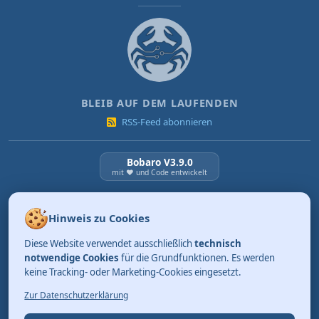
BLEIB AUF DEM LAUFENDEN
RSS-Feed abonnieren
Bobaro V3.9.0
mit ❤️ und Code entwickelt
NEUESTE BEITRÄGE
Hinweis zu Cookies
KI Verordnung ab 2. August 2026
Diese Website verwendet ausschließlich
technisch
03.08.2026
Review: Tidy. Aufräumen kann so einfach sein.
notwendige Cookies
für die Grundfunktionen. Es werden
keine Tracking- oder Marketing-Cookies eingesetzt.
01.08.2026
Merksätze, die bleiben (Teil 4)
Zur Datenschutzerklärung
31.07.2026