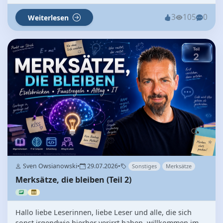
3
105
0
Weiterlesen
Sven Owsianowski
•
29.07.2026
•
Sonstiges
Merksätze
Merksätze, die bleiben (Teil 2)
Hallo liebe Leserinnen, liebe Leser und alle, die sich
sonst irgendwie hierher verirrt haben, willkommen im