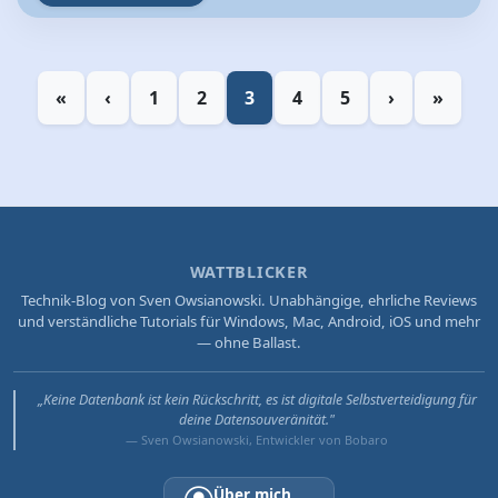
«
‹
1
2
3
4
5
›
»
WATTBLICKER
Technik-Blog von Sven Owsianowski. Unabhängige, ehrliche Reviews
und verständliche Tutorials für Windows, Mac, Android, iOS und mehr
— ohne Ballast.
„Keine Datenbank ist kein Rückschritt, es ist digitale Selbstverteidigung für
deine Datensouveränität."
— Sven Owsianowski, Entwickler von Bobaro
Über mich