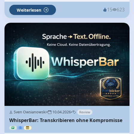
15
623
Weiterlesen
Sven Owsianowski
•
10.04.2026
•
Review
WhisperBar: Transkribieren ohne Kompromisse