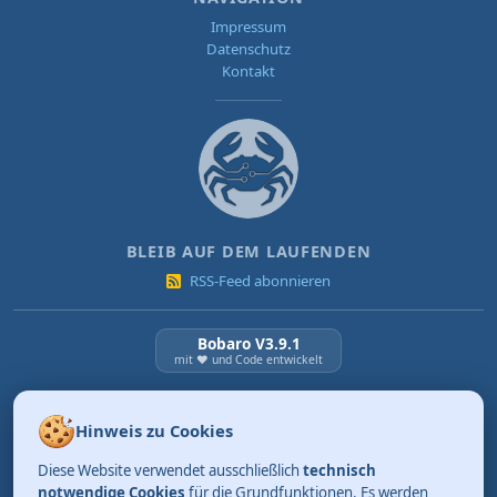
Impressum
Datenschutz
Kontakt
BLEIB AUF DEM LAUFENDEN
RSS-Feed abonnieren
Bobaro V3.9.1
mit ❤️ und Code entwickelt
NEUESTE BEITRÄGE
Hinweis zu Cookies
KI Verordnung ab 2. August 2026
Diese Website verwendet ausschließlich
technisch
03.08.2026
Review: Tidy. Aufräumen kann so einfach sein.
notwendige Cookies
für die Grundfunktionen. Es werden