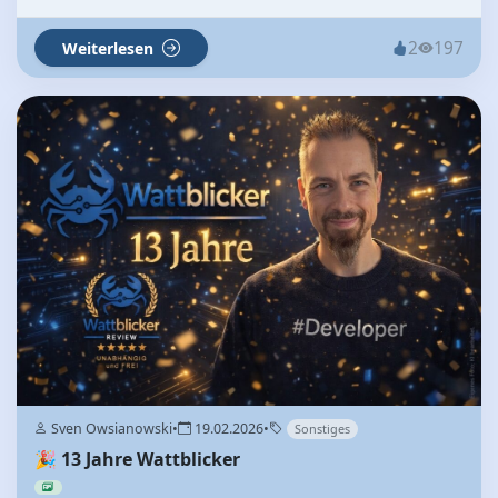
2
197
Weiterlesen
Sven Owsianowski
•
19.02.2026
•
Sonstiges
🎉 13 Jahre Wattblicker