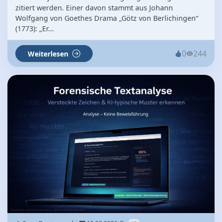
zitiert werden. Einer davon stammt aus Johann
Wolfgang von Goethes Drama „Götz von Berlichingen“
(1773): „Er...
0
244
Weiterlesen