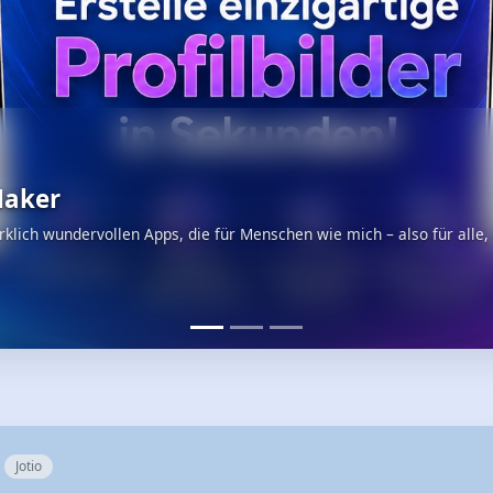
iale Linksammlung
er ist eine wirklich geniale Linksammlung für iOS und macOS – leich
Jotio