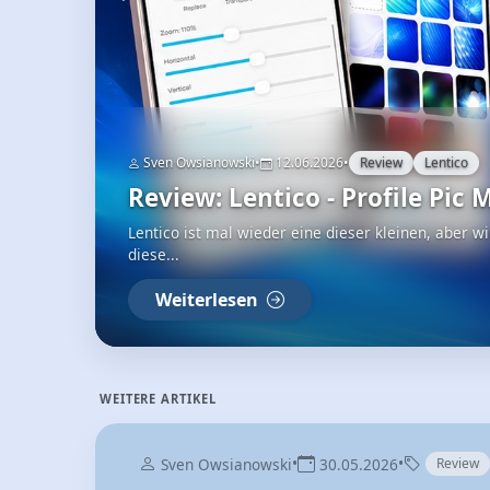
Sven Owsianowski
•
09.06.2026
•
Review
Linkeeper
Review: Linkeeper - die gen
Deine Links haben in Linkeeper ihren Platz Linkeep
vielleicht...
Weiterlesen
WEITERE ARTIKEL
•
•
Sven Owsianowski
30.05.2026
Review