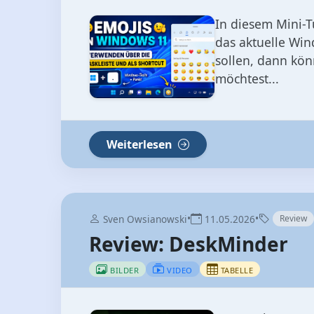
In diesem Mini-T
das aktuelle Wi
sollen, dann kön
möchtest...
Weiterlesen
•
•
Sven Owsianowski
11.05.2026
Review
Review: DeskMinder
BILDER
VIDEO
TABELLE