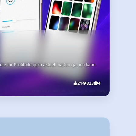
t, schnell und erstaunlich durchdacht. Und das
16
516
2