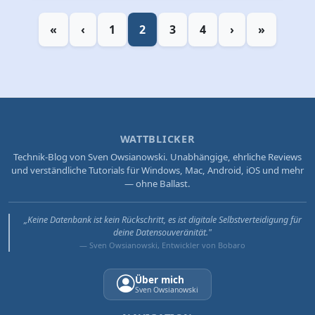
«
‹
1
2
3
4
›
»
WATTBLICKER
Technik-Blog von Sven Owsianowski. Unabhängige, ehrliche Reviews
und verständliche Tutorials für Windows, Mac, Android, iOS und mehr
— ohne Ballast.
„Keine Datenbank ist kein Rückschritt, es ist digitale Selbstverteidigung für
deine Datensouveränität."
— Sven Owsianowski, Entwickler von Bobaro
Über mich
Sven Owsianowski