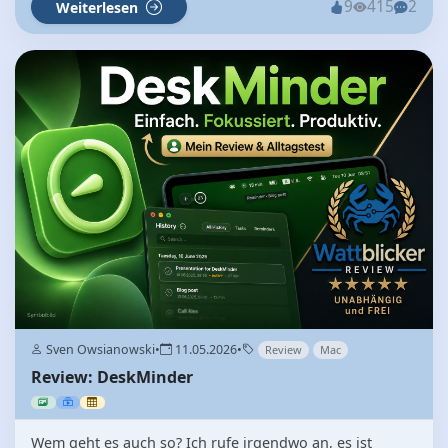
9
415
2
Weiterlesen
Sven Owsianowski
•
11.05.2026
•
Review
Mac
Review: DeskMinder
Wem geht es auch so? Ich rufe irgendwo an, es ist