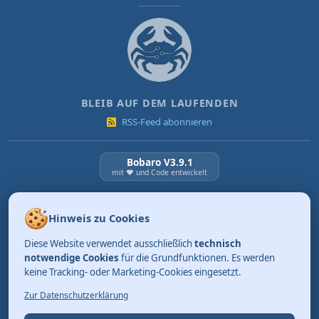
BLEIB AUF DEM LAUFENDEN
RSS-Feed abonnieren
Bobaro V3.9.1
mit ❤️ und Code entwickelt
NEUESTE BEITRÄGE
Hinweis zu Cookies
KI Verordnung ab 2. August 2026
Diese Website verwendet ausschließlich
technisch
03.08.2026
Review: Tidy. Aufräumen kann so einfach sein.
notwendige Cookies
für die Grundfunktionen. Es werden
keine Tracking- oder Marketing-Cookies eingesetzt.
01.08.2026
Merksätze, die bleiben (Teil 4)
Zur Datenschutzerklärung
31.07.2026