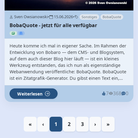
Sven Owsianowski
•
15.06.2026
•
Sonstiges
BobaQuote
BobaQuote - jetzt für alle verfügbar
Heute komme ich mal in eigener Sache. Im Rahmen der
Entwicklung von Bobaro — dem CMS- und Blogsystem,
auf dem auch dieser Blog hier läuft — ist ein kleines
Werkzeug entstanden, das ich nun als eigenständige
Webanwendung veröffentliche: BobaQuote. BobaQuote
ist ein Zitatgrafik-Generator. Du gibst einen Text ein,...
7
368
0
Weiterlesen
«
‹
1
2
3
›
»