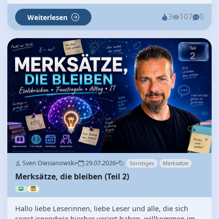
3
107
0
Weiterlesen
Sven Owsianowski
•
29.07.2026
•
Sonstiges
Merksätze
Merksätze, die bleiben (Teil 2)
Hallo liebe Leserinnen, liebe Leser und alle, die sich
sonst irgendwie hierher verirrt haben, willkommen im