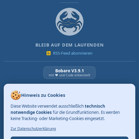
BLEIB AUF DEM LAUFENDEN
RSS-Feed abonnieren
Bobaro V3.9.1
mit ❤️ und Code entwickelt
NEUESTE BEITRÄGE
Hinweis zu Cookies
KI Verordnung ab 2. August 2026
Diese Website verwendet ausschließlich
technisch
03.08.2026
Review: Tidy. Aufräumen kann so einfach sein.
notwendige Cookies
für die Grundfunktionen. Es werden
keine Tracking- oder Marketing-Cookies eingesetzt.
01.08.2026
Merksätze, die bleiben (Teil 4)
Zur Datenschutzerklärung
31.07.2026