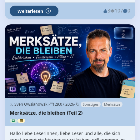
3
107
0
Weiterlesen
Sven Owsianowski
•
29.07.2026
•
Sonstiges
Merksätze
Merksätze, die bleiben (Teil 2)
Hallo liebe Leserinnen, liebe Leser und alle, die sich
sonst irgendwie hierher verirrt haben, willkommen im