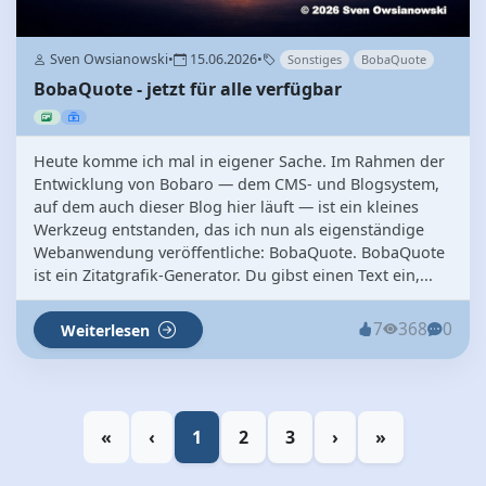
Sven Owsianowski
•
15.06.2026
•
Sonstiges
BobaQuote
BobaQuote - jetzt für alle verfügbar
Heute komme ich mal in eigener Sache. Im Rahmen der
Entwicklung von Bobaro — dem CMS- und Blogsystem,
auf dem auch dieser Blog hier läuft — ist ein kleines
Werkzeug entstanden, das ich nun als eigenständige
Webanwendung veröffentliche: BobaQuote. BobaQuote
ist ein Zitatgrafik-Generator. Du gibst einen Text ein,...
7
368
0
Weiterlesen
«
‹
1
2
3
›
»